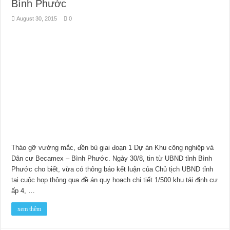
Bình Phước
August 30, 2015
0
Tháo gỡ vướng mắc, đền bù giai đoạn 1 Dự án Khu công nghiệp và
Dân cư Becamex – Bình Phước. Ngày 30/8, tin từ UBND tỉnh Bình
Phước cho biết, vừa có thông báo kết luận của Chủ tịch UBND tỉnh
tại cuộc họp thông qua đề án quy hoạch chi tiết 1/500 khu tái định cư
ấp 4, …
xem thêm