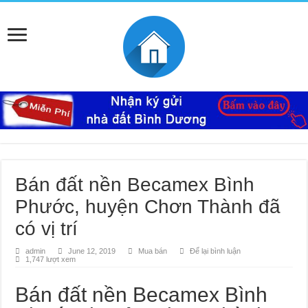
Bán đất nền Becamex Bình
Phước, huyện Chơn Thành đã
có vị trí
admin
June 12, 2019
Mua bán
Để lại bình luận
1,747 lượt xem
Bán đất nền Becamex Bình