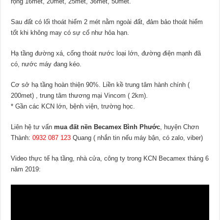
rộng 16met, 20met, 25met, 36met, 50met.
Sau đất có lối thoát hiểm 2 mét nằm ngoài đất, đảm bảo thoát hiểm
tốt khi không may có sự cố như hỏa hạn.
Hạ tầng đường xá, cống thoát nước loại lớn, đường điện mạnh đã
có, nước máy đang kéo.
Cơ sở hạ tầng hoàn thiện 90%. Liền kề trung tâm hành chính (
200met) , trung tâm thương mại Vincom ( 2km).
* Gần các KCN lớn, bệnh viện, trường học.
Liên hệ tư vấn
mua đất nền Becamex Bình Phước
, huyện Chơn
Thành:
0932 087 123
Quang ( nhắn tin nếu máy bận, có zalo, viber)
Video thực tế hạ tầng, nhà cửa, công ty trong KCN Becamex tháng 6
năm 2019: