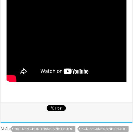
Nhãn
ĐẤT NỀN CHƠN THÀNH BÌNH PHƯỚC
KCN BECAMEX BÌNH PHƯỚC