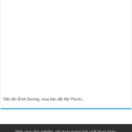
Đất nền Bình Dương
,
mua bán đất Mỹ Phước
.
Web chạy thử nghiệm, nội dung mang tính chất tham khảo.