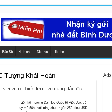
Bản Đồ
Hình ảnh
Dịch vụ
Liên hệ
ũ Tượng Khải Hoàn
Ads
ới vị trí chiến lược vô cùng đắc địa
– Liền kề Trường Đại Học Quốc tế Việt Đức có
quy mô 50ha với tổng đầu tư gần 250 triệu USD,