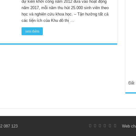
dự kiến khởi công năm 2012 đưa vào hoạt động
năm 2017, mỗi năm thu hút 25.000 sinh viên theo
học và nghiên cứu khoa học. – Tận hưởng tất cả
các tiện ích của Khu đô thị …
xem thêm
Đất
2 087 123
Web chạ