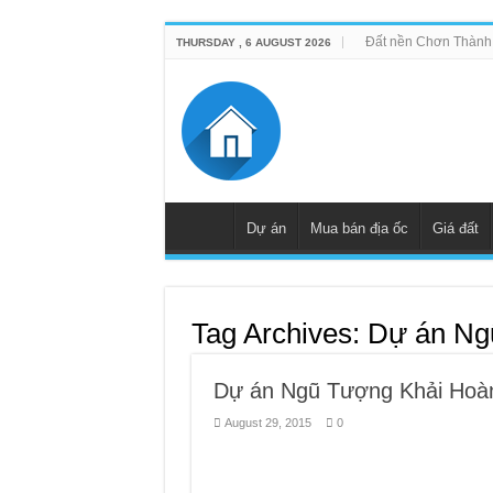
Đất nền Chơn Thành
THURSDAY , 6 AUGUST 2026
Dự án
Mua bán địa ốc
Giá đất
Tag Archives:
Dự án Ng
Dự án Ngũ Tượng Khải Hoàn v
August 29, 2015
0